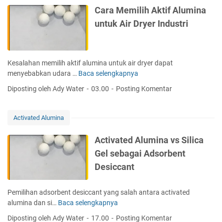
A
a
a
Cara Memilih Aktif Alumina
k
A
t
untuk Air Dryer Industri
t
c
a
i
t
u
f
i
P
B
v
r
Kesalahan memilih aktif alumina untuk air dryer dapat
e
a
o
menyebabkan udara …
Baca selengkapnya
C
r
t
d
a
d
Diposting oleh Ady Water
03.00
Posting Komentar
e
u
r
a
d
k
a
s
u
S
M
a
Activated Alumina
n
e
e
r
t
t
m
k
Activated Alumina vs Silica
u
a
i
a
Gel sebagai Adsorbent
k
r
l
n
A
a
Desiccant
i
A
i
h
p
r
A
l
Pemilihan adsorbent desiccant yang salah antara activated
D
k
i
alumina dan si…
Baca selengkapnya
A
r
t
k
c
y
Diposting oleh Ady Water
17.00
Posting Komentar
i
a