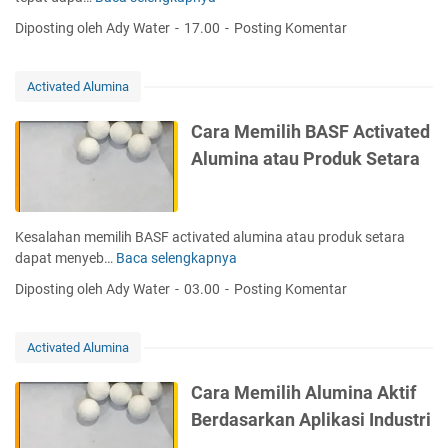
A
Diposting oleh Ady Water
17.00
Posting Komentar
S
F
A
Activated Alumina
l
u
Cara Memilih BASF Activated
m
Alumina atau Produk Setara
i
n
a
A
Kesalahan memilih BASF activated alumina atau produk setara
k
dapat menyeb…
Baca selengkapnya
C
t
a
Diposting oleh Ady Water
03.00
Posting Komentar
i
r
f
a
v
M
Activated Alumina
s
e
A
m
Cara Memilih Alumina Aktif
c
i
Berdasarkan Aplikasi Industri
t
l
i