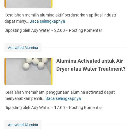
i
v
h
a
B
Kesalahan memilih alumina aktif berdasarkan aplikasi industri
t
A
dapat meny…
Baca selengkapnya
C
e
S
a
d
Diposting oleh Ady Water
22.00
Posting Komentar
F
r
A
A
a
l
c
M
u
Activated Alumina
t
e
m
i
m
i
Alumina Activated untuk Air
v
i
n
Dryer atau Water Treatment?
a
l
a
t
i
M
e
h
e
d
A
r
Kesalahan memahami penggunaan alumina activated dapat
A
l
e
menyebabkan pemili…
Baca selengkapnya
A
l
u
k
l
u
Diposting oleh Ady Water
17.00
Posting Komentar
m
L
u
m
i
a
m
i
n
i
i
n
Activated Alumina
a
n
n
a