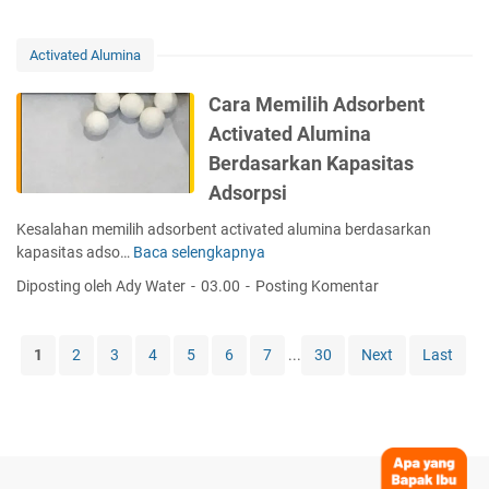
t
e
f
s
i
r
A
i
v
a
Activated Alumina
l
I
a
t
u
n
t
a
Cara Memilih Adsorbent
m
d
e
u
Activated Alumina
i
u
d
W
n
s
Berdasarkan Kapasitas
A
a
a
t
l
Adsorpsi
t
u
r
u
e
n
i
Kesalahan memilih adsorbent activated alumina berdasarkan
m
r
t
kapasitas adso…
Baca selengkapnya
C
i
T
u
a
n
r
Diposting oleh Ady Water
03.00
Posting Komentar
k
r
a
e
A
a
v
a
i
M
s
t
1
2
3
4
5
6
7
...
30
Next
Last
r
e
S
m
D
m
i
e
r
i
l
n
y
l
i
t
e
i
c
?
r
h
a