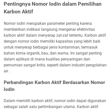
Pentingnya Nomor Iodin dalam Pemilihan
Karbon Aktif
Nomor iodin merupakan parameter penting karena
memberikan indikasi langsung mengenai efektivitas
karbon aktif dalam menyerap zat-zat tertentu. Karbon aktif
dengan nomor iodin memiliki kapasitas yang lebih baik
untuk menyerap berbagai jenis kontaminan, termasuk
bahan kimia organik, bau, dan warna. Ini sangat penting
dalam aplikasi di mana kualitas penyaringan dan
pemurnian sangat kritis, seperti dalam industri pengolahan
air .
Perbandingan Karbon Aktif Berdasarkan Nomor
Iodin
Dalam memilih karbon aktif, nomor iodin dapat digunakan
sebagai salah satu pertimbangan utama. Karbon aktif