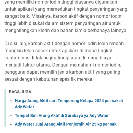
yang memiliki nomor iodin tinggi biasanya digunakan
untuk aplikasi yang memerlukan tingkat penyaringan yang
sangat baik. Misalnya, karbon aktif dengan nomor iodin
tinggi lebih disukai dalam sistem penyaringan air untuk
menghilangkan klorin dan bahan kimia berbahaya lainnya.
Di sisi lain, karbon aktif dengan nomor iodin lebih rendah
mungkin lebih cocok untuk aplikasi di mana tingkat
kontaminasi tidak begitu tinggi atau di mana biaya
menjadi faktor utama. Dengan memahami nomor iodin,
pengguna dapat memilih jenis karbon aktif yang paling
sesuai dengan kebutuhan spesifik mereka.
BACA JUGA
Harga Arang Aktif dari Tempurung Kelapa 2024 per sak di
Ady Water
Tempat Beli Arang Aktif di Surabaya ya Ady Water
Ady Water Jual Arang Aktif Penjernih Air 25 kg per sak