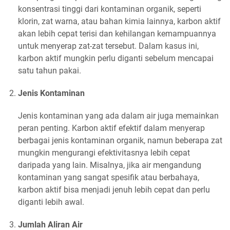
konsentrasi tinggi dari kontaminan organik, seperti
klorin, zat warna, atau bahan kimia lainnya, karbon aktif
akan lebih cepat terisi dan kehilangan kemampuannya
untuk menyerap zat-zat tersebut. Dalam kasus ini,
karbon aktif mungkin perlu diganti sebelum mencapai
satu tahun pakai.
Jenis Kontaminan
Jenis kontaminan yang ada dalam air juga memainkan
peran penting. Karbon aktif efektif dalam menyerap
berbagai jenis kontaminan organik, namun beberapa zat
mungkin mengurangi efektivitasnya lebih cepat
daripada yang lain. Misalnya, jika air mengandung
kontaminan yang sangat spesifik atau berbahaya,
karbon aktif bisa menjadi jenuh lebih cepat dan perlu
diganti lebih awal.
Jumlah Aliran Air