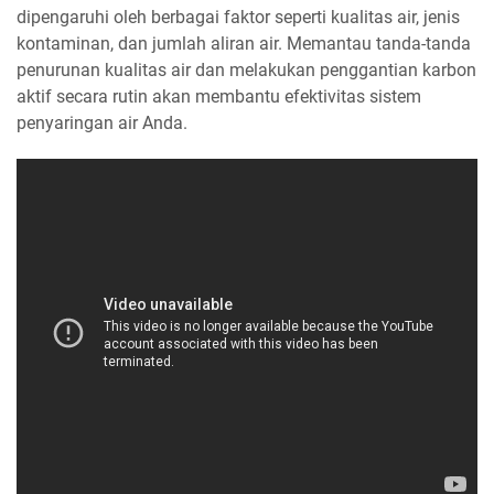
dipengaruhi oleh berbagai faktor seperti kualitas air, jenis
kontaminan, dan jumlah aliran air. Memantau tanda-tanda
penurunan kualitas air dan melakukan penggantian karbon
aktif secara rutin akan membantu efektivitas sistem
penyaringan air Anda.