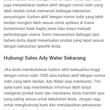
juga menyediakan karbon aktif dengan nomor iodin yang
lebih rendah untuk memenuhi berbagai kebutuhan
penyaringan. Karbon aktif dengan nomor iodin yang lebih
rendah mungkin lebih sesuai untuk aplikasi di mana
kontaminasi tidak begitu berat atau biaya menjadi
pertimbangan utama. Kami menawarkan berbagai opsi
bahwa Anda dapat menemukan produk yang tepat sesuai
dengan kebutuhan spesifik Anda.
Hubungi Sales Ady Water Sekarang
Jika Anda membutuhkan karbon aktif berkualitas tinggi
dengan nomor iodin 1000 atau karbon aktif dengan nomor
iodin yang lebih rendah, Ady Water siap membantu. Tim
sales kami siap memberikan informasi lebih lanjut
mengenai produk kami dan membantu Anda memilih opsi
yang paling sesuai untuk kebutuhan Anda. Jangan ragu
untuk menghubungi kami dan mendapatkan penawaran