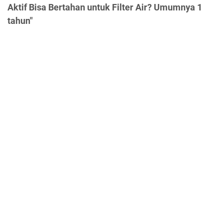
Aktif Bisa Bertahan untuk Filter Air? Umumnya 1
tahun"