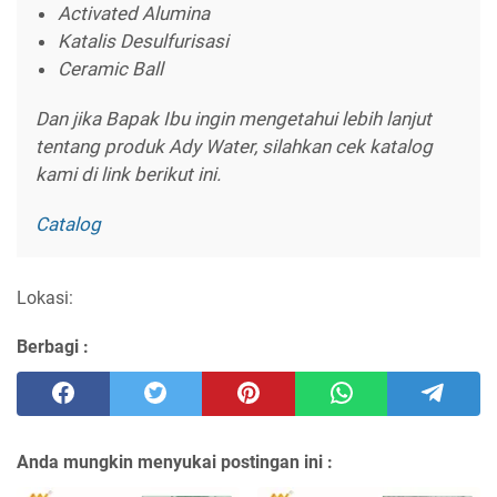
Activated Alumina
Katalis Desulfurisasi
Ceramic Ball
Dan jika Bapak Ibu ingin mengetahui lebih lanjut
tentang produk Ady Water, silahkan cek katalog
kami di link berikut ini.
Catalog
Lokasi:
Berbagi :
Anda mungkin menyukai postingan ini :