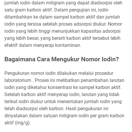
jumlah iodin dalam miligram yang dapat diadsorpsi oleh
satu gram karbon aktif. Dalam pengujian ini, iodin
ditambahkan ke dalam sampel karbon aktif dan jumlah
iodin yang tersisa setelah proses adsorpsi diukur. Nomor
iodin yang lebih tinggi menunjukkan kapasitas adsorpsi
yang lebih besar, yang berarti karbon aktif tersebut lebih
efektif dalam menyerap kontaminan.
Bagaimana Cara Mengukur Nomor Iodin?
Pengukuran nomor iodin dilakukan melalui prosedur
laboratorium . Proses ini melibatkan penambahan larutan
iodin yang diketahui konsentrasi ke sampel karbon aktif.
Setelah karbon aktif menyerap iodin, larutan yang tidak
terikat iodin diukur untuk menentukan jumlah iodin yang
telah diadsorpsi oleh karbon. Hasil pengukuran ini
dinyatakan dalam satuan miligram iodin per gram karbon
aktif (mg/g).