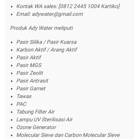
Kontak WA sales: [0812 2445 1004 Kartiko]
Email: adywater@gmail.com
Produk Ady Water meliputi
Pasir Silika / Pasir Kuarsa
Karbon Aktif / Arang Aktif
Pasir Aktif
Pasir MGS
Pasir Zeolit
Pasir Antrasit
Pasir Garnet
Tawas
PAC
Tabung Filter Air
Lampu UV Sterilisasi Air
Ozone Generator
Molecular Sieve dan Carbon Molecular Sieve