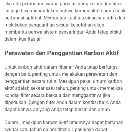
jika ada perubahan warna pada air yang keluar dari filter,
ini juga bisa menandakan bahwa karbon aktif sudah tidak
berfungsi optimal. Memantau kualitas air secara rutin dan
melakukan penggantian sesuai kebutuhan akan
membantu bahwa sistem penyaringan Anda tetap efektif
dalam kualitas air.
Perawatan dan Penggantian Karbon Aktif
Untuk karbon aktif dalam filter air Anda tetap berfungsi
dengan baik, penting untuk melakukan perawatan dan
penggantian secara rutin. Meskipun pakai umum karbon
aktif adalah sekitar satu tahun, penting untuk memeriksa
kondisi filter secara berkala dan menggantinya jika
diperlukan. Dengan filter Anda dalam kondisi baik, Anda
dapat bahwa air yang Anda tetap bersih dan aman.
Dalam , meskipun karbon aktif umumnya dapat bertahan
sekitar satu tahun dalam filter air, pakainya dapat