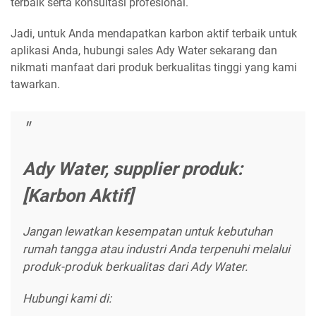
terbaik serta konsultasi profesional.
Jadi, untuk Anda mendapatkan karbon aktif terbaik untuk
aplikasi Anda, hubungi sales Ady Water sekarang dan
nikmati manfaat dari produk berkualitas tinggi yang kami
tawarkan.
Ady Water, supplier produk:
[Karbon Aktif]
Jangan lewatkan kesempatan untuk kebutuhan
rumah tangga atau industri Anda terpenuhi melalui
produk-produk berkualitas dari Ady Water.
Hubungi kami di: