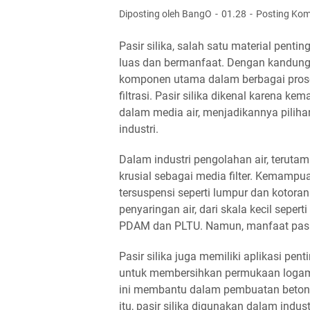
Diposting oleh BangO
01.28
Posting Kom
Pasir silika, salah satu material penti
luas dan bermanfaat. Dengan kandungan 
komponen utama dalam berbagai prose
filtrasi. Pasir silika dikenal karena k
dalam media air, menjadikannya piliha
industri.
Dalam industri pengolahan air, teruta
krusial sebagai media filter. Kemam
tersuspensi seperti lumpur dan kotora
penyaringan air, dari skala kecil sepert
PDAM dan PLTU. Namun, manfaat pasir s
Pasir silika juga memiliki aplikasi pen
untuk membersihkan permukaan logam da
ini membantu dalam pembuatan beton d
itu, pasir silika digunakan dalam ind