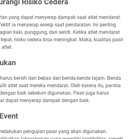
urangi Risiko Cedera
atan yang dapat menyerap dampak saat atlet mendarat.
ektif ia menyerap energi saat pendaratan. Ini penting
agian kaki, punggung, dan sendi. Ketika atlet mendarat
epat, risiko cedera bisa meningkat. Maka, kualitas pasir
atlet.
lukan
 harus bersih dan bebas dari benda-benda tajam. Benda
t atlet saat mereka mendarat. Oleh karena itu, panitia
 dengan baik sebelum digunakan. Pasir juga harus
gar dapat menyerap dampak dengan baik.
 Event
 melakukan pengujian pasir yang akan digunakan.
ibatkan laboratorium yang memiliki kredibilitas, seperti