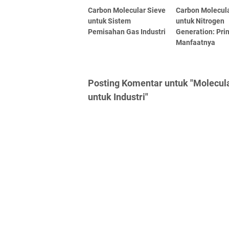
Carbon Molecular Sieve
Carbon Molecula
untuk Sistem
untuk Nitrogen
Pemisahan Gas Industri
Generation: Pri
Manfaatnya
Posting Komentar untuk "Molecula
untuk Industri"