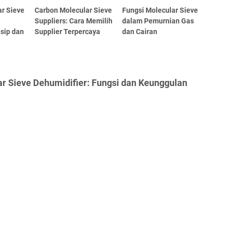
r Sieve
Carbon Molecular Sieve
Fungsi Molecular Sieve
Suppliers: Cara Memilih
dalam Pemurnian Gas
nsip dan
Supplier Terpercaya
dan Cairan
r Sieve Dehumidifier: Fungsi dan Keunggulan