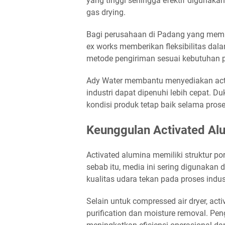
yang tinggi sehingga efektif digunaka
gas drying.
Bagi perusahaan di Padang yang membu
ex works memberikan fleksibilitas dal
metode pengiriman sesuai kebutuhan pr
Ady Water membantu menyediakan acti
industri dapat dipenuhi lebih cepat.
kondisi produk tetap baik selama prose
Keunggulan Activated Alu
Activated alumina memiliki struktur p
sebab itu, media ini sering digunaka
kualitas udara tekan pada proses indust
Selain untuk compressed air dryer, ac
purification dan moisture removal. P