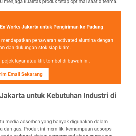
 menjaga kualitas produk tetap optimal saat diterima.
 Ex Works Jakarta untuk Pengiriman ke Padang
k mendapatkan penawaran activated alumina dengan
n dan dukungan stok siap kirim.
pojok layar atau klik tombol di bawah ini.
rim Email Sekarang
Jakarta untuk Kebutuhan Industri di
atu media adsorben yang banyak digunakan dalam
ra dan gas. Produk ini memiliki kemampuan adsorpsi