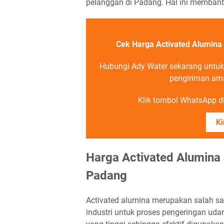
pelanggan di Padang. Hal ini membantu
Cek Harga Activated Alumina
Hubungi Ady Water sekarang untu
pengiriman ama
Klik tombol WhatsApp di 
Ki
Harga Activated Alumina 
Padang
Activated alumina merupakan salah s
industri untuk proses pengeringan uda