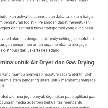
n pada berbagai sistem compressed air dryer maupun
tuhkan activated alumina dari Jakarta, sistem harga
am pengaturan logistik. Pelanggan dapat menentukan
oject dan estimasi biaya transportasi yang diinginkan.
vated alumina dengan stok ready sehingga kebutuhan
 Dukungan pengiriman aman juga membantu menjaga
s distribusi dari Jakarta ke Padang.
mina untuk Air Dryer dan Gas Drying
ori yang mampu menyerap moisture secara efektif. Oleh
n dalam sistem pengering udara untuk membantu menjaga
ri.
tivated alumina juga banyak digunakan pada aplikasi gas
enggunaan media adsorben berkualitas membantu