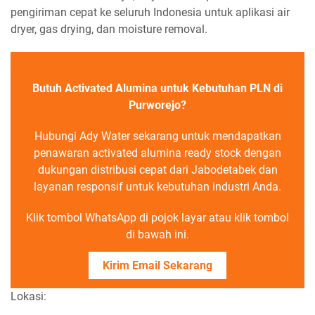
pengiriman cepat ke seluruh Indonesia untuk aplikasi air
dryer, gas drying, dan moisture removal.
Butuh Activated Alumina untuk Kebutuhan PLN di
Purworejo?
Hubungi Ady Water sekarang untuk mendapatkan
penawaran activated alumina ready stock dengan
dukungan distribusi cepat dari Jabodetabek dan
layanan responsif untuk kebutuhan industri Anda.
Klik tombol WhatsApp di pojok layar atau klik tombol
di bawah ini.
Kirim Email Sekarang
Lokasi: