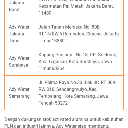
Jakarta
Kecamatan Pal Merah, Jakarta Barat,
Barat
11480
Ady Water
Jalan Tanah Merdeka No. 80B,
Jakarta
RT.15/RW.5 Rambutan, Ciracas, Jakarta
Timur
Timur 13830
Kupang Panjaan I No.18, DR. Soetomo,
Ady Water
Kec. Tegalsari, Kota Surabaya, Jawa
Surabaya
Timur 60264
Jl. Palma Raya No.33 Blok 8C, RT 009
Ady Water
RW 016, Sendangmulyo, Kec.
Semarang
Tembalang, Kota Semarang, Jawa
Tengah 50272
Dengan dukungan stok activated alumina untuk kebutuhan
PLN dan industri lainnya, Ady Water siap membantu