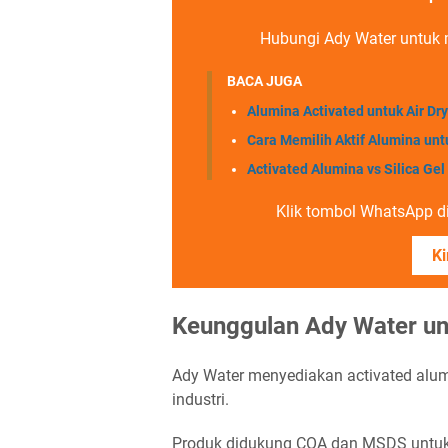
Hubungi Ady Water untuk 
BACA JUGA
Alumina Activated untuk Air Dr
Cara Memilih Aktif Alumina untu
Activated Alumina vs Silica Ge
Klik tombol WhatsApp di 
Ki
Keunggulan Ady Water unt
Ady Water menyediakan activated alum
industri.
Produk didukung COA dan MSDS untuk m