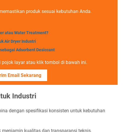
memastikan produk sesuai kebutuhan Anda.
yer atau Water Treatment?
k Air Dryer Industri
l sebagai Adsorbent Desiccant
pojok layar atau klik tombol di bawah ini.
rim Email Sekarang
uk Industri
ina dengan spesifikasi konsisten untuk kebutuhan
enjamin kualitas dan transparansi teknis.