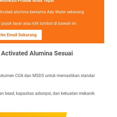
pesifikasi Produk Anda Tepat
tivated alumina bersama Ady Water sekarang.
pojok layar atau klik tombol di bawah ini.
rim Email Sekarang
Activated Alumina Sesuai
dokumen COA dan MSDS untuk memastikan standar
n bead, kapasitas adsorpsi, dan kekuatan mekanik