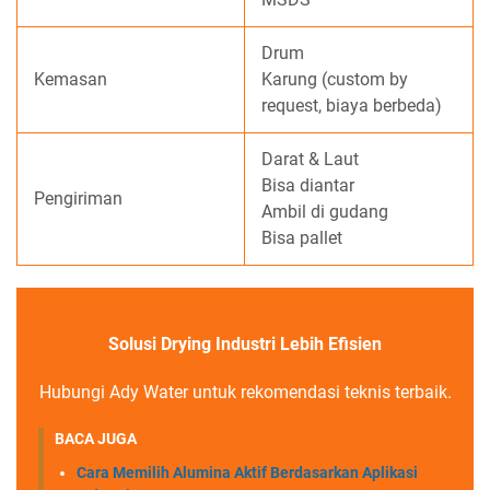
Drum
Kemasan
Karung (custom by
request, biaya berbeda)
Darat & Laut
Bisa diantar
Pengiriman
Ambil di gudang
Bisa pallet
Solusi Drying Industri Lebih Efisien
Hubungi Ady Water untuk rekomendasi teknis terbaik.
BACA JUGA
Cara Memilih Alumina Aktif Berdasarkan Aplikasi