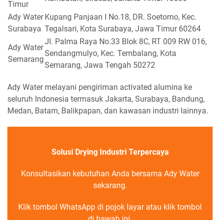
Timur
Ady Water
Kupang Panjaan I No.18, DR. Soetomo, Kec.
Surabaya
Tegalsari, Kota Surabaya, Jawa Timur 60264
Jl. Palma Raya No.33 Blok 8C, RT 009 RW 016,
Ady Water
Sendangmulyo, Kec. Tembalang, Kota
Semarang
Semarang, Jawa Tengah 50272
Ady Water melayani pengiriman activated alumina ke
seluruh Indonesia termasuk Jakarta, Surabaya, Bandung,
Medan, Batam, Balikpapan, dan kawasan industri lainnya.
Solusi Drying Industri Terpercaya
Konsultasikan kebutuhan Anda bersama Ady Water
sekarang.
Klik tombol WhatsApp di pojok layar atau klik tombol
di bawah ini.