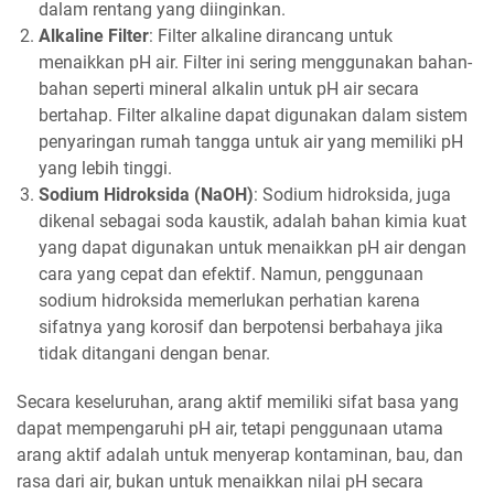
dalam rentang yang diinginkan.
Alkaline Filter
: Filter alkaline dirancang untuk
menaikkan pH air. Filter ini sering menggunakan bahan-
bahan seperti mineral alkalin untuk pH air secara
bertahap. Filter alkaline dapat digunakan dalam sistem
penyaringan rumah tangga untuk air yang memiliki pH
yang lebih tinggi.
Sodium Hidroksida (NaOH)
: Sodium hidroksida, juga
dikenal sebagai soda kaustik, adalah bahan kimia kuat
yang dapat digunakan untuk menaikkan pH air dengan
cara yang cepat dan efektif. Namun, penggunaan
sodium hidroksida memerlukan perhatian karena
sifatnya yang korosif dan berpotensi berbahaya jika
tidak ditangani dengan benar.
Secara keseluruhan, arang aktif memiliki sifat basa yang
dapat mempengaruhi pH air, tetapi penggunaan utama
arang aktif adalah untuk menyerap kontaminan, bau, dan
rasa dari air, bukan untuk menaikkan nilai pH secara