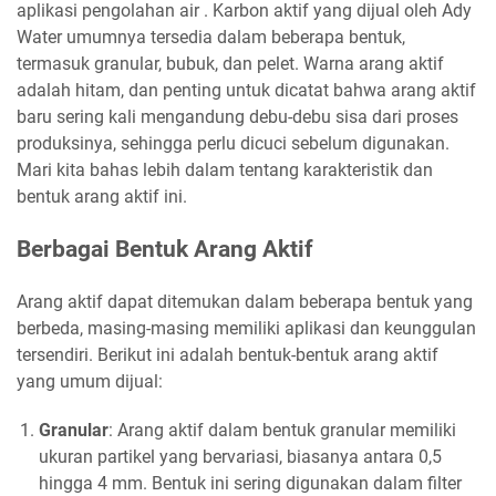
aplikasi pengolahan air . Karbon aktif yang dijual oleh Ady
Water umumnya tersedia dalam beberapa bentuk,
termasuk granular, bubuk, dan pelet. Warna arang aktif
adalah hitam, dan penting untuk dicatat bahwa arang aktif
baru sering kali mengandung debu-debu sisa dari proses
produksinya, sehingga perlu dicuci sebelum digunakan.
Mari kita bahas lebih dalam tentang karakteristik dan
bentuk arang aktif ini.
Berbagai Bentuk Arang Aktif
Arang aktif dapat ditemukan dalam beberapa bentuk yang
berbeda, masing-masing memiliki aplikasi dan keunggulan
tersendiri. Berikut ini adalah bentuk-bentuk arang aktif
yang umum dijual:
Granular
: Arang aktif dalam bentuk granular memiliki
ukuran partikel yang bervariasi, biasanya antara 0,5
hingga 4 mm. Bentuk ini sering digunakan dalam filter