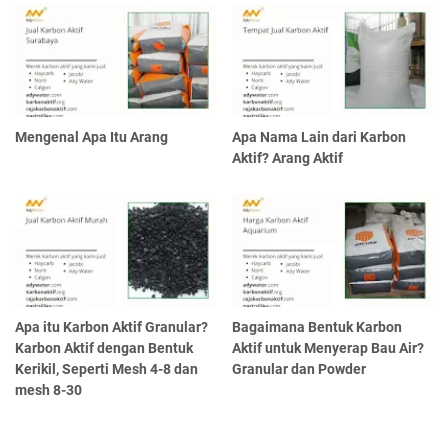
Mengenal Apa Itu Arang
Apa Nama Lain dari Karbon
Aktif? Arang Aktif
Apa itu Karbon Aktif Granular?
Bagaimana Bentuk Karbon
Karbon Aktif dengan Bentuk
Aktif untuk Menyerap Bau Air?
Kerikil, Seperti Mesh 4-8 dan
Granular dan Powder
mesh 8-30