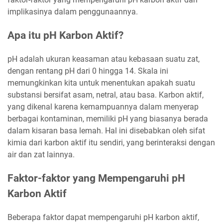
implikasinya dalam penggunaannya.
Apa itu pH Karbon Aktif?
pH adalah ukuran keasaman atau kebasaan suatu zat,
dengan rentang pH dari 0 hingga 14. Skala ini
memungkinkan kita untuk menentukan apakah suatu
substansi bersifat asam, netral, atau basa. Karbon aktif,
yang dikenal karena kemampuannya dalam menyerap
berbagai kontaminan, memiliki pH yang biasanya berada
dalam kisaran basa lemah. Hal ini disebabkan oleh sifat
kimia dari karbon aktif itu sendiri, yang berinteraksi dengan
air dan zat lainnya.
Faktor-faktor yang Mempengaruhi pH
Karbon Aktif
Beberapa faktor dapat mempengaruhi pH karbon aktif,