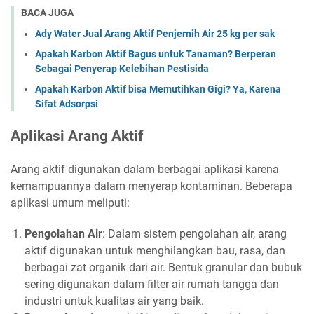
BACA JUGA
Ady Water Jual Arang Aktif Penjernih Air 25 kg per sak
Apakah Karbon Aktif Bagus untuk Tanaman? Berperan
Sebagai Penyerap Kelebihan Pestisida
Apakah Karbon Aktif bisa Memutihkan Gigi? Ya, Karena
Sifat Adsorpsi
Aplikasi Arang Aktif
Arang aktif digunakan dalam berbagai aplikasi karena
kemampuannya dalam menyerap kontaminan. Beberapa
aplikasi umum meliputi:
Pengolahan Air
: Dalam sistem pengolahan air, arang
aktif digunakan untuk menghilangkan bau, rasa, dan
berbagai zat organik dari air. Bentuk granular dan bubuk
sering digunakan dalam filter air rumah tangga dan
industri untuk kualitas air yang baik.