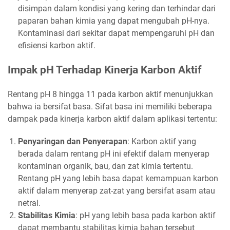
disimpan dalam kondisi yang kering dan terhindar dari
paparan bahan kimia yang dapat mengubah pH-nya.
Kontaminasi dari sekitar dapat mempengaruhi pH dan
efisiensi karbon aktif.
Impak pH Terhadap Kinerja Karbon Aktif
Rentang pH 8 hingga 11 pada karbon aktif menunjukkan
bahwa ia bersifat basa. Sifat basa ini memiliki beberapa
dampak pada kinerja karbon aktif dalam aplikasi tertentu:
Penyaringan dan Penyerapan
: Karbon aktif yang
berada dalam rentang pH ini efektif dalam menyerap
kontaminan organik, bau, dan zat kimia tertentu.
Rentang pH yang lebih basa dapat kemampuan karbon
aktif dalam menyerap zat-zat yang bersifat asam atau
netral.
Stabilitas Kimia
: pH yang lebih basa pada karbon aktif
dapat membantu stabilitas kimia bahan tersebut