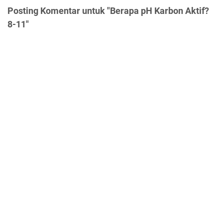
Posting Komentar untuk "Berapa pH Karbon Aktif?
8-11"