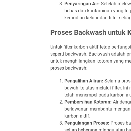
Penyaringan Air:
Setelah melewat
bebas dari kontaminan yang ter
kemudian keluar dari filter sebag
Proses Backwash untuk Ki
Untuk filter karbon aktif tetap berfun
seperti backwash. Backwash adalah pro
untuk menghilangkan kotoran yang mene
proses backwash:
Pengalihan Aliran:
Selama proses
bawah ke atas melalui filter. 
telah menempel pada karbon akt
Pembersihan Kotoran:
Air deng
berlawanan membantu mengangka
karbon aktif.
Pengulangan Proses:
Proses ba
setiap beberapa minggu atau bu