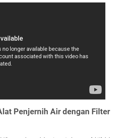
at Penjernih Air dengan Filter