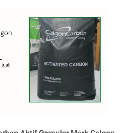
arbon Aktif Granular Merk Calgon