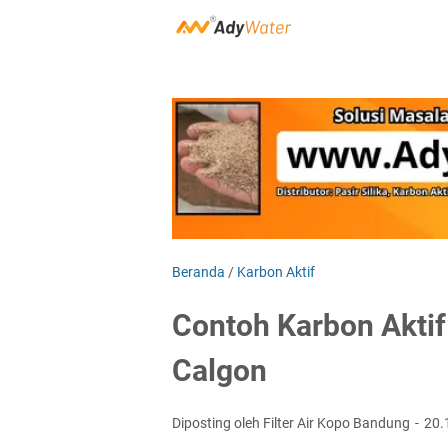
Beranda
/
Karbon Aktif
Contoh Karbon Aktif
Calgon
Diposting oleh Filter Air Kopo Bandung
20.