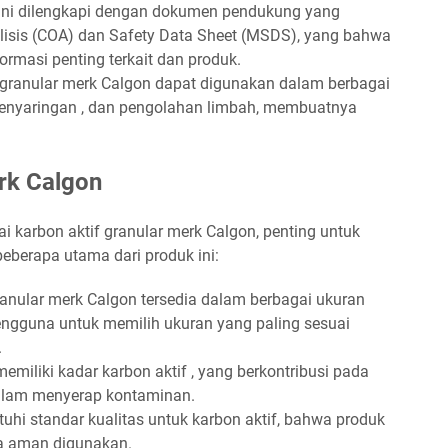
ini dilengkapi dengan dokumen pendukung yang
nalisis (COA) dan Safety Data Sheet (MSDS), yang bahwa
rmasi penting terkait dan produk.
 granular merk Calgon dapat digunakan dalam berbagai
, penyaringan , dan pengolahan limbah, membuatnya
rk Calgon
karbon aktif granular merk Calgon, penting untuk
beberapa utama dari produk ini:
ranular merk Calgon tersedia dalam berbagai ukuran
engguna untuk memilih ukuran yang paling sesuai
.
memiliki kadar karbon aktif , yang berkontribusi pada
lam menyerap kontaminan.
hi standar kualitas untuk karbon aktif, bahwa produk
uga aman digunakan.