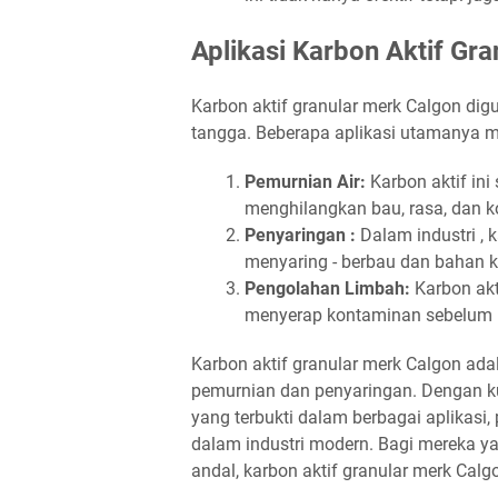
Aplikasi Karbon Aktif Gr
Karbon aktif granular merk Calgon dig
tangga. Beberapa aplikasi utamanya me
Pemurnian Air:
Karbon aktif ini
menghilangkan bau, rasa, dan k
Penyaringan :
Dalam industri , 
menyaring - berbau dan bahan k
Pengolahan Limbah:
Karbon akt
menyerap kontaminan sebelum li
Karbon aktif granular merk Calgon ada
pemurnian dan penyaringan. Dengan k
yang terbukti dalam berbagai aplikasi,
dalam industri modern. Bagi mereka y
andal, karbon aktif granular merk Calg