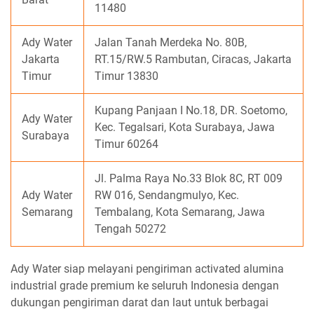
11480
Ady Water
Jalan Tanah Merdeka No. 80B,
Jakarta
RT.15/RW.5 Rambutan, Ciracas, Jakarta
Timur
Timur 13830
Kupang Panjaan I No.18, DR. Soetomo,
Ady Water
Kec. Tegalsari, Kota Surabaya, Jawa
Surabaya
Timur 60264
Jl. Palma Raya No.33 Blok 8C, RT 009
Ady Water
RW 016, Sendangmulyo, Kec.
Semarang
Tembalang, Kota Semarang, Jawa
Tengah 50272
Ady Water siap melayani pengiriman activated alumina
industrial grade premium ke seluruh Indonesia dengan
dukungan pengiriman darat dan laut untuk berbagai