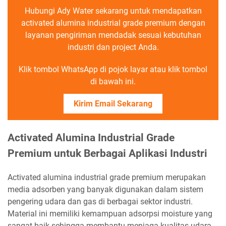
Hubungi Ady Water sekarang untuk mendapatkan
activated alumina industrial grade premium dengan
layanan pengiriman mendadak sesuai kebutuhan
industri dan project Anda.
Klik tombol WhatsApp di pojok layar atau klik tombol
di bawah ini.
Kirim Email Sekarang
Activated Alumina Industrial Grade
Premium untuk Berbagai Aplikasi Industri
Activated alumina industrial grade premium merupakan
media adsorben yang banyak digunakan dalam sistem
pengering udara dan gas di berbagai sektor industri.
Material ini memiliki kemampuan adsorpsi moisture yang
sangat baik sehingga membantu menjaga kualitas udara