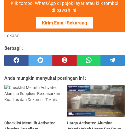
Klik tombol WhatsApp di pojok layar atau klik tombol
di bawah ini.
Kirim Email Sekarang
Lokasi:
Berbagi :
Anda mungkin menyukai postingan ini :
Checklist Memilih Activated
Harga Activated Alumina
Alumina Suppliers
Jabodetabek Harga Per Drum