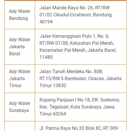
Jalan Mande Raya No. 26, RT/RW
Ady Water
01/02 Cikadut-Cicaheum, Bandung
Bandung
40194
Jalan Kemanggisan Pulo 1, No. 6,
Ady Water
RT/RW 01/08, Kelurahan Pal Merah,
Jakarta
Kecamatan Pal Merah, Jakarta Barat,
Barat
11480
Ady Water
Jalan Tanah Merdeka No. 80B,
Jakarta
RT.15/RW.5 Rambutan, Ciracas, Jakarta
Timur
Timur 13830
Kupang Panjaan I No.18, DR. Soetomo,
Ady Water
Kec. Tegalsari, Kota Surabaya, Jawa
Surabaya
Timur 60264
Jl. Palma Raya No.33 Blok 8C, RT 009