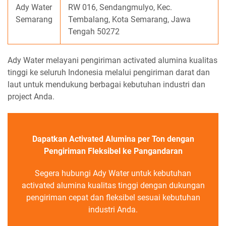
Ady Water
RW 016, Sendangmulyo, Kec.
Semarang
Tembalang, Kota Semarang, Jawa
Tengah 50272
Ady Water melayani pengiriman activated alumina kualitas
tinggi ke seluruh Indonesia melalui pengiriman darat dan
laut untuk mendukung berbagai kebutuhan industri dan
project Anda.
Dapatkan Activated Alumina per Ton dengan
Pengiriman Fleksibel ke Pangandaran
Segera hubungi Ady Water untuk kebutuhan
activated alumina kualitas tinggi dengan dukungan
pengiriman cepat dan fleksibel sesuai kebutuhan
industri Anda.