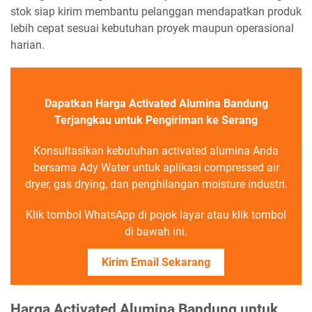
stok siap kirim membantu pelanggan mendapatkan produk
lebih cepat sesuai kebutuhan proyek maupun operasional
harian.
Dapatkan Harga Activated Alumina Bandung
Terjangkau untuk Pengiriman ke Serang
Konsultasikan kebutuhan activated alumina Anda
bersama Ady Water untuk aplikasi compressed air
dryer, gas drying, dan penghilangan moisture industri.
Klik tombol WhatsApp di pojok layar atau klik tombol
di bawah ini.
Kirim Email Sekarang
Harga Activated Alumina Bandung untuk