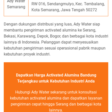
Ady Water
RW 016, Sendangmulyo, Kec. Tembalang,
Semarang
Kota Semarang, Jawa Tengah 50272
Dengan dukungan distribusi yang luas, Ady Water siap
membantu pengiriman activated alumina ke Serang,
Bekasi, Karawang, Depok, Bogor, dan berbagai kota industri
lainnya di Indonesia. Pelanggan dapat menyesuaikan
kebutuhan pengiriman sesuai operasional pabrik maupun
kebutuhan proyek industri.
Dapatkan Harga Activated Alumina Bandung
Terjangkau untuk Kebutuhan Industri Anda
Hubungi Ady Water sekarang untuk konsultasi
kebutuhan activated alumina dan dapatkan layanan
pengiriman cepat hingga Serang dan berbagai kota
lainnya.