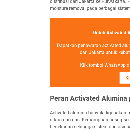
distribusi dari Jakarta ke Purwakarta. P
moisture removal pada berbagai siste
Butuh Activated 
Dapatkan penawaran activated alu
dari Jakarta untuk kebu
Klik tombol WhatsApp di 
Ki
Peran Activated Alumina
Activated alumina banyak digunakan 
udara dan gas. Kemampuan adsorpsi m
bertekanan sehingga sistem operasional 