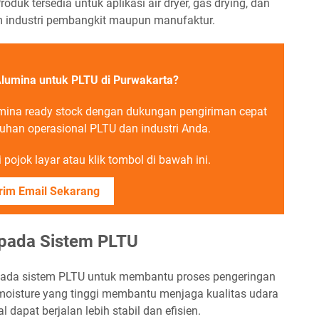
roduk tersedia untuk aplikasi air dryer, gas drying, dan
m industri pembangkit maupun manufaktur.
Alumina untuk PLTU di Purwakarta?
mina ready stock dengan dukungan pengiriman cepat
tuhan operasional PLTU dan industri Anda.
pojok layar atau klik tombol di bawah ini.
rim Email Sekarang
 pada Sistem PLTU
pada sistem PLTU untuk membantu proses pengeringan
oisture yang tinggi membantu menjaga kualitas udara
dapat berjalan lebih stabil dan efisien.